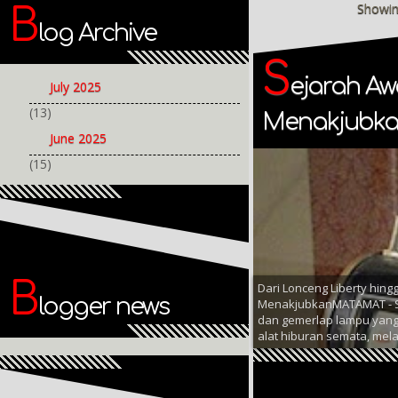
Showin
B
log Archive
S
ejarah Aw
July 2025
(13)
Menakjubk
June 2025
(15)
B
Dari Lonceng Liberty hing
logger news
MenakjubkanMATAMAT - Si
dan gemerlap lampu yang 
alat hiburan semata, mela