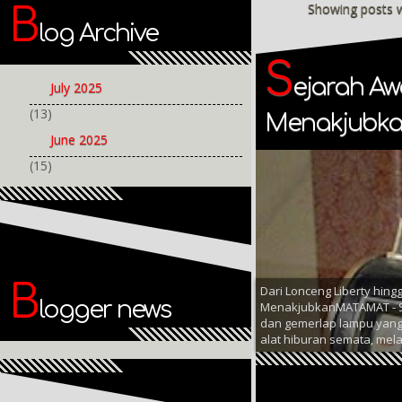
Showing posts w
B
log Archive
S
ejarah Aw
July 2025
(13)
Menakjubk
June 2025
(15)
B
Dari Lonceng Liberty hing
logger news
MenakjubkanMATAMAT - Si
dan gemerlap lampu yang 
alat hiburan semata, mela