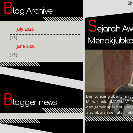
Sh
B
log Archive
S
ejarah Aw
July 2025
(13)
Menakjubk
June 2025
(15)
B
Dari Lonceng Liberty hing
logger news
MenakjubkanMATAMAT - Si
dan gemerlap lampu yang 
alat hiburan semata, mela