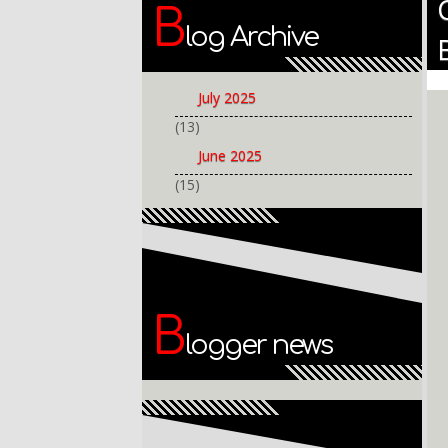
B
log Archive
July 2025
(13)
June 2025
(15)
B
logger news