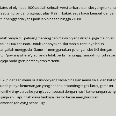
Gates of olympus 1000 adalah sebuah versi terbaru dari slot yang terkena
besutan provider pragmatic play. Kali ini kakek zeus hadir kembali dengan
fitur pengganda yang jauh lebih besar, hingga x1000!
Tidak hanya itu, peluang menang dan maxwin yang dicapai juga melonjak
jadi 15.000x taruhan. Untuk kebanyakan slot mania, tentunya hal ini
sangatlah menggoda. Game ini menggunakan gulungan slot 6x5 dengan
fitur “pay anywhere”, jadi anda tidak perlu menunggu simbol muncul secar
sejaja pada garis pembayaran tertentu.
Cukup dengan memiliki 8 simbol yang sama dibagian mana saja, dan kalia
sudah punya kemenangan yang besar. Berbanding tegak lurus, game ini
memiliki tingkat resiko yang besar, sesuai dengan hasil kemenangan ayng
dijanjikan. Tapi inilah daya tariknya, resiko besar menghasilkan
kemenangan ayng besar juga.