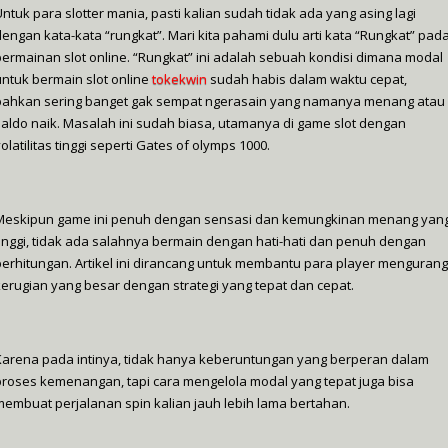
Untuk para slotter mania, pasti kalian sudah tidak ada yang asing lagi
dengan kata-kata “rungkat”. Mari kita pahami dulu arti kata “Rungkat” pad
permainan slot online. “Rungkat” ini adalah sebuah kondisi dimana modal
untuk bermain slot online
tokekwin
sudah habis dalam waktu cepat,
bahkan sering banget gak sempat ngerasain yang namanya menang atau
saldo naik. Masalah ini sudah biasa, utamanya di game slot dengan
olatilitas tinggi seperti Gates of olymps 1000.
Meskipun game ini penuh dengan sensasi dan kemungkinan menang yan
tinggi, tidak ada salahnya bermain dengan hati-hati dan penuh dengan
perhitungan. Artikel ini dirancang untuk membantu para player mengurang
kerugian yang besar dengan strategi yang tepat dan cepat.
Karena pada intinya, tidak hanya keberuntungan yang berperan dalam
proses kemenangan, tapi cara mengelola modal yang tepat juga bisa
membuat perjalanan spin kalian jauh lebih lama bertahan.