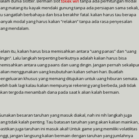
dalam dunia slotter. Bermain slot
tokek win
tanpa ada perhitungan modal
yang matang itu kayak mendaki gunung tanpa ada persiapan sama sekali,
itu sangatlah berbahaya dan bisa berakhir fatal. kalian harus tau berapa
banyak modal yang harus kalian “relakan” tanpa ada rasa penyesalan
yang mendalam.
Selain itu, kalian harus bisa memisahkan antara “uang panas” dan “uang
dingin”. Lalu langkah terpenting berikutnya adalah kalian harus bisa
memisahkan antara uang paans dan uang dingin. Jangan pernah sekalipu
kalian menggunakan uang keubutuhan kalian sehari-hari. Buatlah
pengeluaran khusus yang memang ditujukan untuk uang hiburan semata.
Lebih baik lagi kalau kalian mempunyai rekening yang berbeda, jadi tidak
akan tergoda menambah dana pada saat k alian kalah bermain.
Gunakan besaran taruhan yang masuk diakal, nah ini nih langkah juga
yang tidak kalah penting. Tau batasan taruihan yang akan kalian mainkan,
pastikan juga taruhan ini masuk akal! Untuk game yang memiliki volatilitas
tinggi, jangan langsung kalian bermain dengan taruhan yang jumlahnya