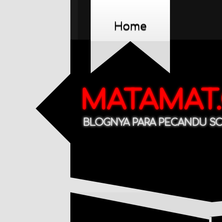
Home
MATAMAT
BLOGNYA PARA PECANDU SCA