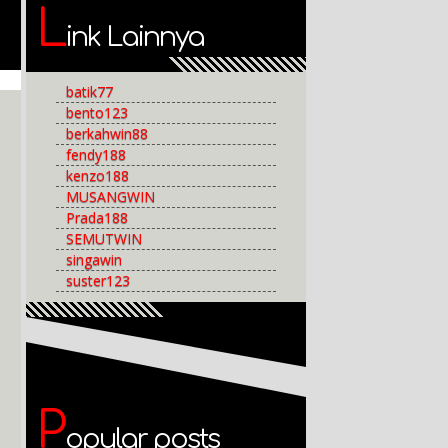
L
ink Lainnya
batik77
bento123
berkahwin88
fendy188
kenzo188
MUSANGWIN
Prada188
SEMUTWIN
singawin
suster123
P
opular posts