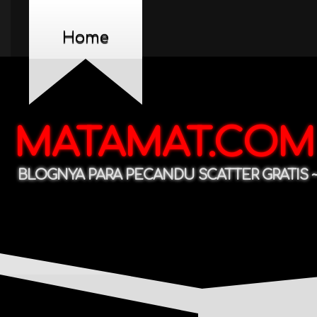
Home
MATAMAT.COM
BLOGNYA PARA PECANDU SCATTER GRATIS ~