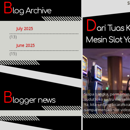
S
B
log Archive
D
ari Tuas 
July 2025
(13)
Mesin Slot Y
June 2025
(15)
B
Siapa sangka, permainan 
logger news
sudut toko justru menjel
Ya, kita sedang bicara soa
sampai menjadi slot video.