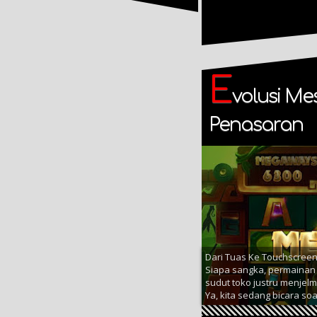
E
volusi Mes
Penasaran
Dari Tuas Ke Touchscreen
Siapa sangka, permainan 
sudut toko justru menjel
Ya, kita sedang bicara soal