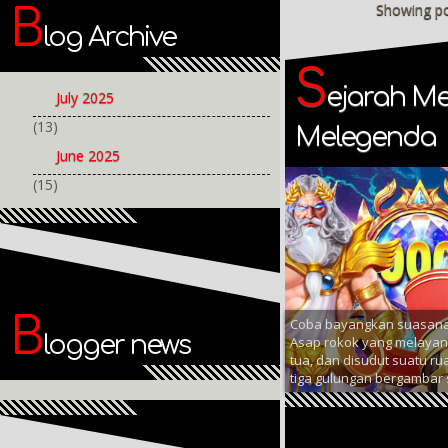
Showing po
B
log Archive
S
ejarah Mes
July 2025
(13)
Melegenda
June 2025
(15)
B
Coba bayangkan suasana ba
logger news
Asap rokok yang melayang-
tua, dan disudut suatu r
tiga gulungan bergambar s