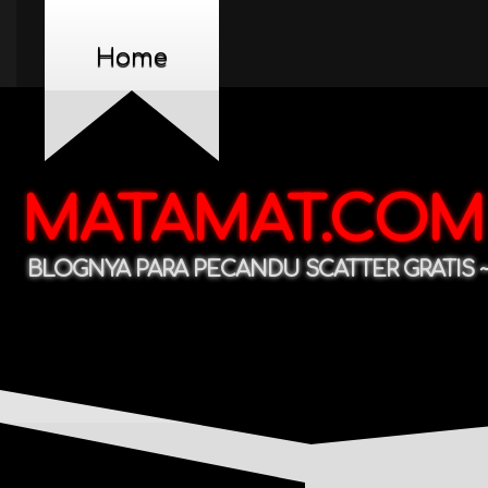
Home
MATAMAT.COM
BLOGNYA PARA PECANDU SCATTER GRATIS ~