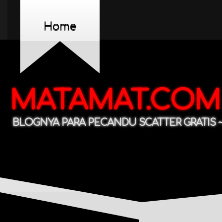
Home
MATAMAT.COM
BLOGNYA PARA PECANDU SCATTER GRATIS ~