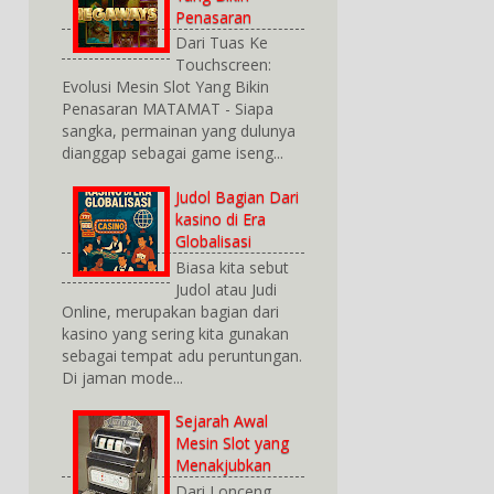
Penasaran
Dari Tuas Ke
Touchscreen:
Evolusi Mesin Slot Yang Bikin
Penasaran MATAMAT - Siapa
sangka, permainan yang dulunya
dianggap sebagai game iseng...
Judol Bagian Dari
kasino di Era
Globalisasi
Biasa kita sebut
Judol atau Judi
Online, merupakan bagian dari
kasino yang sering kita gunakan
sebagai tempat adu peruntungan.
Di jaman mode...
Sejarah Awal
Mesin Slot yang
Menakjubkan
Dari Lonceng