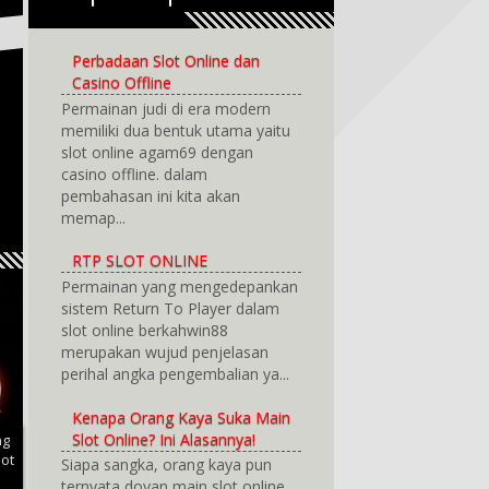
Perbadaan Slot Online dan
Casino Offline
Permainan judi di era modern
memiliki dua bentuk utama yaitu
slot online agam69 dengan
casino offline. dalam
pembahasan ini kita akan
memap...
RTP SLOT ONLINE
Permainan yang mengedepankan
sistem Return To Player dalam
slot online berkahwin88
merupakan wujud penjelasan
perihal angka pengembalian ya...
Kenapa Orang Kaya Suka Main
Slot Online? Ini Alasannya!
ng
lot
Siapa sangka, orang kaya pun
ternyata doyan main slot online