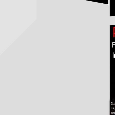
Da
ce
on