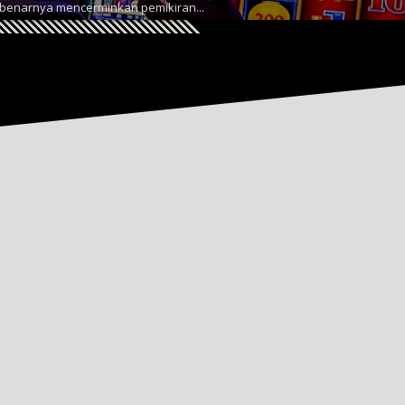
benarnya mencerminkan pemikiran...