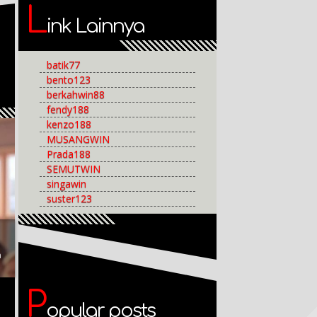
s
L
ink Lainnya
batik77
bento123
berkahwin88
fendy188
kenzo188
MUSANGWIN
Prada188
SEMUTWIN
singawin
suster123
a
P
opular posts