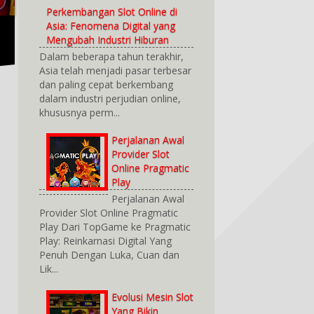
Perkembangan Slot Online di
Asia: Fenomena Digital yang
Mengubah Industri Hiburan
Dalam beberapa tahun terakhir,
Asia telah menjadi pasar terbesar
dan paling cepat berkembang
dalam industri perjudian online,
khususnya perm...
Perjalanan Awal
Provider Slot
Online Pragmatic
Play
Perjalanan Awal
Provider Slot Online Pragmatic
Play Dari TopGame ke Pragmatic
Play: Reinkarnasi Digital Yang
Penuh Dengan Luka, Cuan dan
Lik...
Evolusi Mesin Slot
Yang Bikin