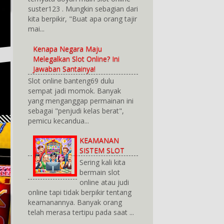
suster123 . Mungkin sebagian dari
kita berpikir, "Buat apa orang tajir
mai...
Kenapa Negara Maju
Melegalkan Slot Online? Ini
Jawaban Santainya!
Slot online banteng69 dulu
sempat jadi momok. Banyak
yang menganggap permainan ini
sebagai "penjudi kelas berat",
pemicu kecandua...
KEAMANAN
SISTEM SLOT
Sering kali kita
bermain slot
online atau judi
online tapi tidak berpikir tentang
keamanannya. Banyak orang
telah merasa tertipu pada saat ...