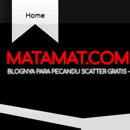
Home
MATAMAT.COM
BLOGNYA PARA PECANDU SCATTER GRATIS ~